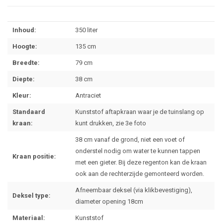
Inhoud:
350 liter
Hoogte:
135 cm
Breedte:
79 cm
Diepte:
38 cm
Kleur:
Antraciet
Standaard
Kunststof aftapkraan waar je de tuinslang op
kraan:
kunt drukken, zie 3e foto
38 cm vanaf de grond, niet een voet of
onderstel nodig om water te kunnen tappen
Kraan positie:
met een gieter. Bij deze regenton kan de kraan
ook aan de rechterzijde gemonteerd worden.
Afneembaar deksel (via klikbevestiging),
Deksel type:
diameter opening 18cm
Materiaal:
Kunststof