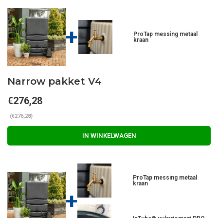
+
ProTap messing metaal
kraan
Narrow pakket V4
€276,28
(€276,28)
IN WINKELWAGEN
ProTap messing metaal
kraan
+