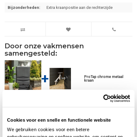
Bijzonderheden:
Extra kraanpositie aan de rechterzijde
Door onze vakmensen
samengesteld:
+
ProTap chrome metaal
kraan
Narrow pakket V1
€276,28
Cookies voor een snelle en functionele website
(€276,28)
We gebruiken cookies voor een betere
gebruikerservaring en snellere website, om content en