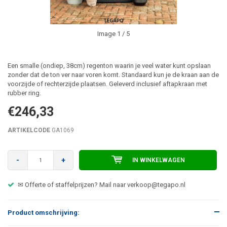
Image
1
/ 5
Een smalle (ondiep, 38cm) regenton waarin je veel water kunt opslaan
zonder dat de ton ver naar voren komt. Standaard kun je de kraan aan de
voorzijde of rechterzijde plaatsen. Geleverd inclusief aftapkraan met
rubber ring.
€246,33
ARTIKELCODE
GA1069
-
+
IN WINKELWAGEN
☎ Advies nodig over het juiste product? Bel direct 0318 - 590507
Product omschrijving: