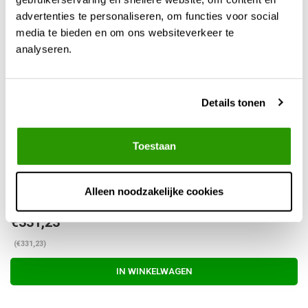
IN WINKELWAGEN
advertenties te personaliseren, om functies voor social
media te bieden en om ons websiteverkeer te
analyseren.
ProTap chrome metaal
kraan
+
Details tonen
InTube® vulautomaat PRO
Ø70-110mm
Toestaan
Narrow pakket V2 (incl. overloop in de
Alleen noodzakelijke cookies
regenpijp)
€331,23
(€331,23)
IN WINKELWAGEN