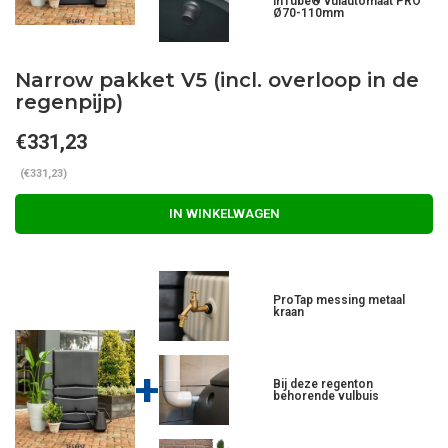
InTube® vulautomaat PRO
Ø70-110mm
Narrow pakket V5 (incl. overloop in de
regenpijp)
€331,23
(€331,23)
IN WINKELWAGEN
ProTap messing metaal
kraan
+
Bij deze regenton
behorende vulbuis