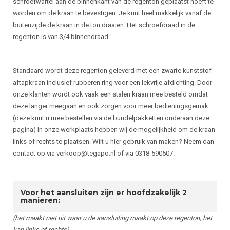
schroefwartel aan de binnenkant van de regenton geplaatst hoeft te
worden om de kraan te bevestigen. Je kunt heel makkelijk vanaf de
buitenzijde de kraan in de ton draaien. Het schroefdraad in de
regenton is van 3/4 binnendraad.
Standaard wordt deze regenton geleverd met een zwarte kunststof
aftapkraan inclusief rubberen ring voor een lekvrije afdichting. Door
onze klanten wordt ook vaak een stalen kraan mee besteld omdat
deze langer meegaan en ook zorgen voor meer bedieningsgemak.
(deze kunt u mee bestellen via de bundelpakketten onderaan deze
pagina) In onze werkplaats hebben wij de mogelijkheid om de kraan
links of rechts te plaatsen. Wilt u hier gebruik van maken? Neem dan
contact op via
verkoop@tegapo.nl
of via 0318-590507.
Voor het aansluiten zijn er hoofdzakelijk 2
manieren:
(het maakt niet uit waar u de aansluiting maakt op deze regenton, het
kan links of rechts)