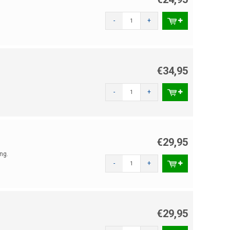
-
+
€34,95
-
+
€29,95
ng.
-
+
€29,95