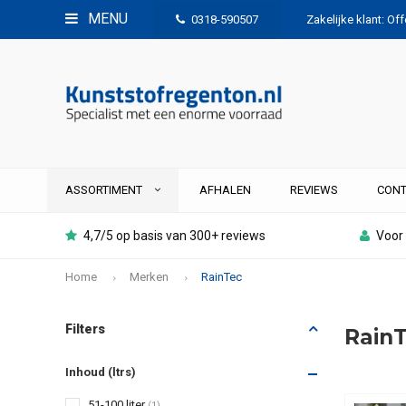
MENU
0318-590507
Zakelijke klant: Of
ASSORTIMENT
AFHALEN
REVIEWS
CONT
4,7/5 op basis van 300+ reviews
Voor 
Home
Merken
RainTec
Filters
Rain
Inhoud (ltrs)
51-100 liter
(1)