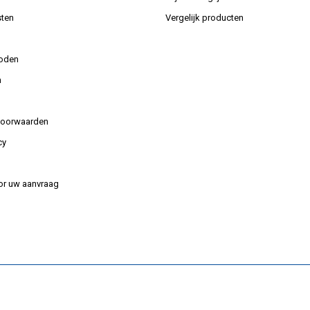
ten
Vergelijk producten
oden
n
voorwaarden
cy
or uw aanvraag