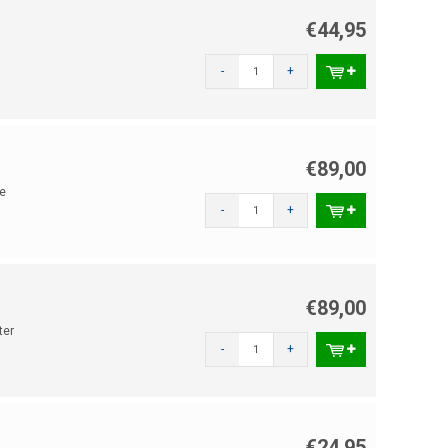
€44,95
-
+
€89,00
e
-
+
€89,00
ter
-
+
€24,95