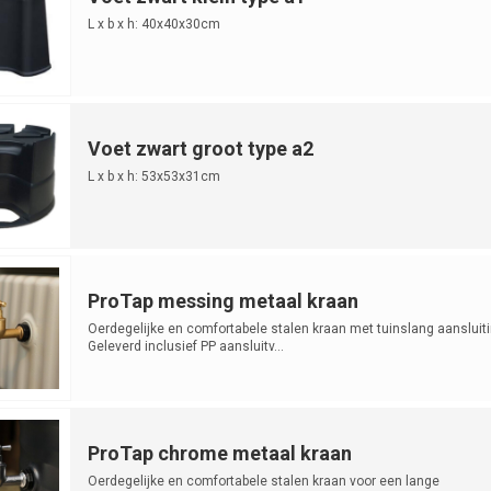
L x b x h: 40x40x30cm
Voet zwart groot type a2
L x b x h: 53x53x31cm
ProTap messing metaal kraan
Oerdegelijke en comfortabele stalen kraan met tuinslang aansluiti
Geleverd inclusief PP aansluitv...
ProTap chrome metaal kraan
Oerdegelijke en comfortabele stalen kraan voor een lange