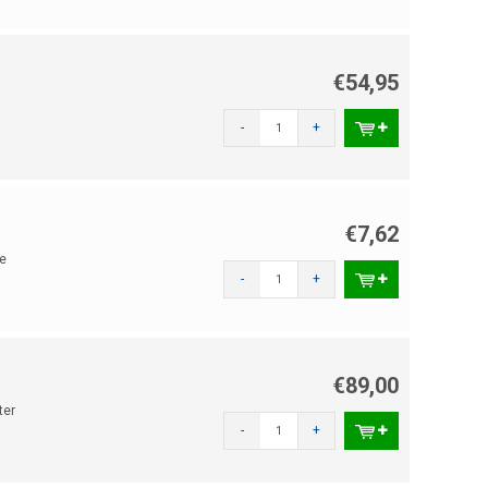
€54,95
-
+
€7,62
e
-
+
€89,00
ter
-
+