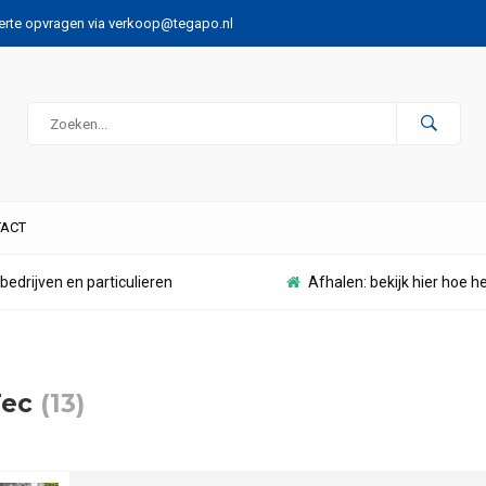
ferte opvragen via
verkoop@tegapo.nl
ACT
bedrijven en particulieren
Afhalen: bekijk hier hoe h
Tec
(13)