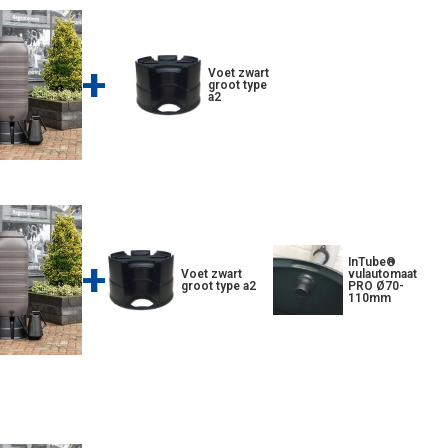
+
Voet zwart
groot type
a2
+
InTube®
Voet zwart
vulautomaat
groot type a2
PRO Ø70-
110mm