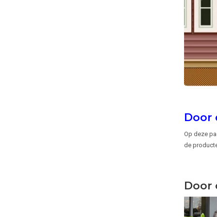
Door 
Op deze pag
de producte
Door 