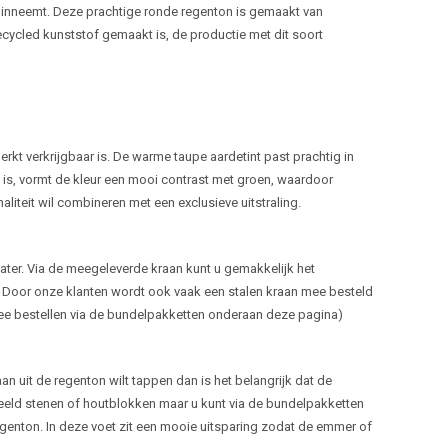
e inneemt. Deze prachtige ronde regenton is gemaakt van
cycled kunststof gemaakt is, de productie met dit soort
rkt verkrijgbaar is. De warme taupe aardetint past prachtig in
ien is, vormt de kleur een mooi contrast met groen, waardoor
aliteit wil combineren met een exclusieve uitstraling.
 water. Via de meegeleverde kraan kunt u gemakkelijk het
. Door onze klanten wordt ook vaak een stalen kraan mee besteld
e bestellen via de bundelpakketten onderaan deze pagina)
n uit de regenton wilt tappen dan is het belangrijk dat de
beeld stenen of houtblokken maar u kunt via de bundelpakketten
genton. In deze voet zit een mooie uitsparing zodat de emmer of