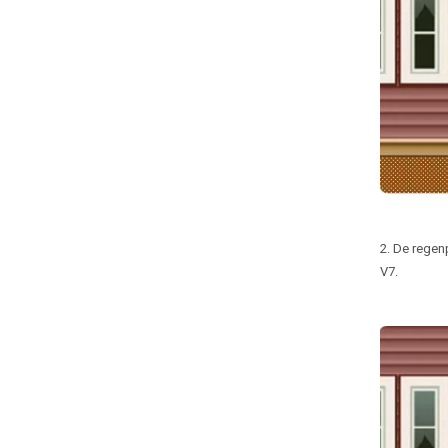
2. De regen
V7.