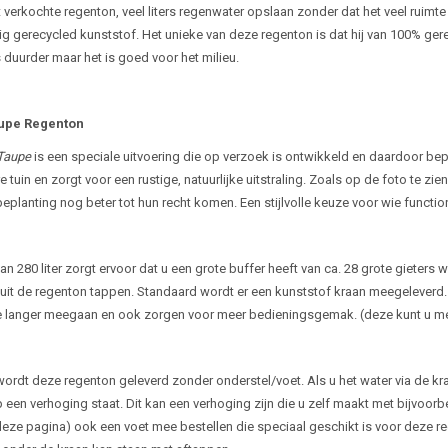
verkochte regenton, veel liters regenwater opslaan zonder dat het veel ruimt
 gerecycled kunststof. Het unieke van deze regenton is dat hij van 100% gere
 duurder maar het is goed voor het milieu.
aupe Regenton
Taupe
is een speciale uitvoering die op verzoek is ontwikkeld en daardoor bepe
re tuin en zorgt voor een rustige, natuurlijke uitstraling. Zoals op de foto te z
eplanting nog beter tot hun recht komen. Een stijlvolle keuze voor wie function
n 280 liter zorgt ervoor dat u een grote buffer heeft van ca. 28 grote gieters
uit de regenton tappen. Standaard wordt er een kunststof kraan meegeleverd
 langer meegaan en ook zorgen voor meer bedieningsgemak. (deze kunt u me
ordt deze regenton geleverd zonder onderstel/voet. Als u het water via de kraa
 een verhoging staat. Dit kan een verhoging zijn die u zelf maakt met bijvoor
eze pagina) ook een voet mee bestellen die speciaal geschikt is voor deze re