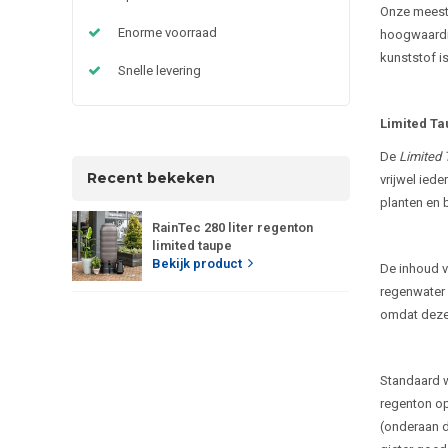
Onze meest 
Enorme voorraad
hoogwaardig
kunststof is
Snelle levering
Limited T
De
Limited 
Recent bekeken
vrijwel iede
planten en b
RainTec 280 liter regenton
limited taupe
Bekijk product
De inhoud va
regenwater 
omdat deze
Standaard w
regenton op
(onderaan d