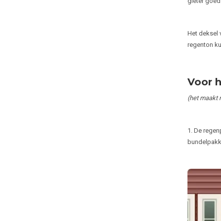
gieter goed
Het deksel 
regenton ku
Voor h
(het maakt n
1. De regenp
bundelpakke