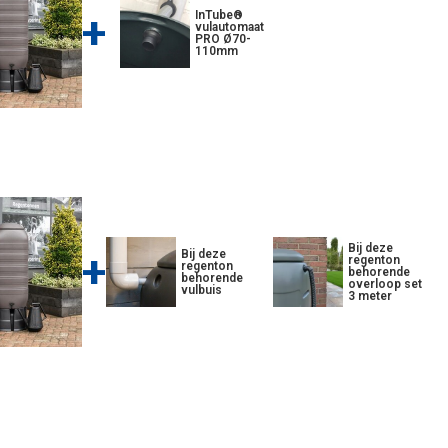
+
InTube®
vulautomaat
PRO Ø70-
110mm
Bij deze
+
Bij deze
regenton
regenton
behorende
behorende
overloop set
vulbuis
3 meter