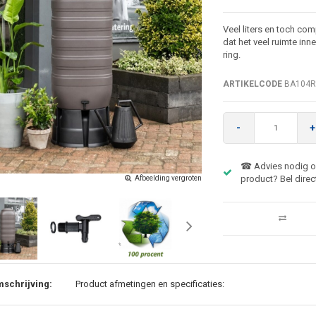
Veel liters en toch com
dat het veel ruimte inn
ring.
ARTIKELCODE
BA104R
-
+
☎ Advies nodig ov
product? Bel direc
Afbeelding vergroten
schrijving:
Product afmetingen en specificaties: