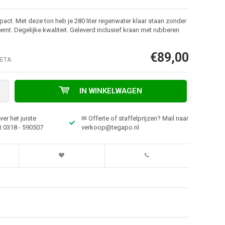
pact. Met deze ton heb je 280 liter regenwater klaar staan zonder
eemt. Degelijke kwaliteit. Geleverd inclusief kraan met rubberen
€89,00
ETA
IN WINKELWAGEN
er het juiste
✉ Offerte of staffelprijzen? Mail naar
t 0318 - 590507
verkoop@tegapo.nl
Afbeelding vergroten