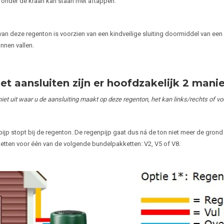
 onder de kraan kan staan met aftappen.
van deze regenton is voorzien van een kindveilige sluiting doormiddel van een 
nnen vallen.
et aansluiten zijn er hoofdzakelijk 2 manie
iet uit waar u de aansluiting maakt op deze regenton, het kan links/rechts of vo
ijp stopt bij de regenton. De regenpijp gaat dus ná de ton niet meer de grond i
tten voor één van de volgende bundelpakketten: V2, V5 of V8.