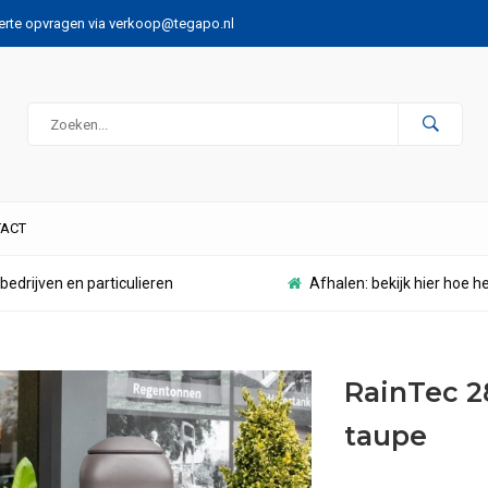
ferte opvragen via
verkoop@tegapo.nl
ACT
bedrijven en particulieren
Afhalen: bekijk hier hoe h
RainTec 28
taupe