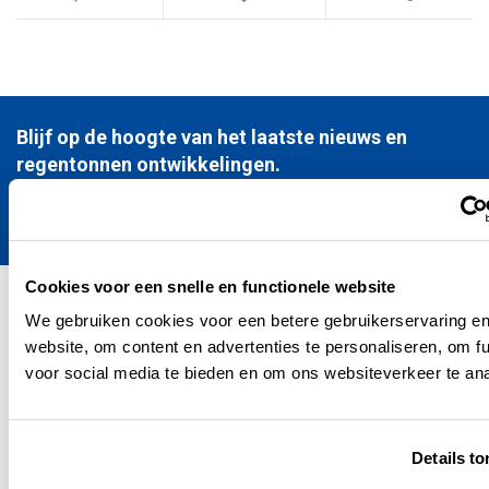
Blijf op de hoogte van het laatste nieuws en
regentonnen ontwikkelingen.
Verstuur
Cookies voor een snelle en functionele website
We gebruiken cookies voor een betere gebruikerservaring en
Kunststofregenton.nl - TEGAPO (sinds 1996)
website, om content en advertenties te personaliseren, om f
voor social media te bieden en om ons websiteverkeer te an
Kunststofregenton.nl is er voor iedereen die professionele producten
zoekt – van bedrijven tot vakmensen en serieuze doe-het-zelvers.
Details t
Bestellen doe je eenvoudig via de webshop, met snelle en betrouwbare