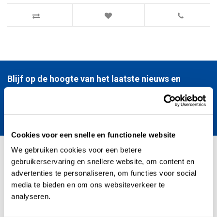
Blijf op de hoogte van het laatste nieuws en
regentonnen ontwikkelingen.
Verstuur
Cookies voor een snelle en functionele website
We gebruiken cookies voor een betere
gebruikerservaring en snellere website, om content en
Kunststofregenton.nl - TEGAPO (sinds 1996)
advertenties te personaliseren, om functies voor social
media te bieden en om ons websiteverkeer te
analyseren.
Kunststofregenton.nl is er voor iedereen die professionele producten
zoekt – van bedrijven tot vakmensen en serieuze doe-het-zelvers.