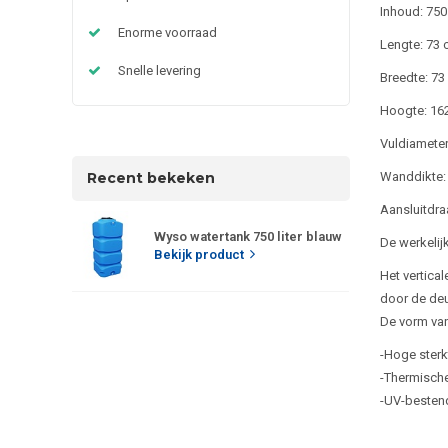
Inhoud: 750 
Enorme voorraad
Lengte: 73
Snelle levering
Breedte: 73
Hoogte: 16
Vuldiameter
Recent bekeken
Wanddikte:
Aansluitdra
Wyso watertank 750 liter blauw
De werkelij
Bekijk product
Het vertica
door de deu
De vorm van
-Hoge sterk
-Thermische
-UV-besten