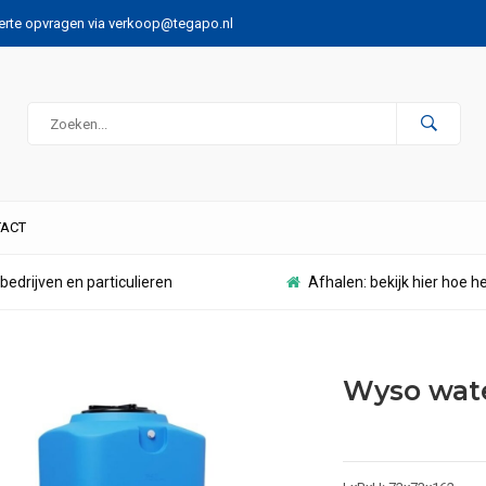
ferte opvragen via
verkoop@tegapo.nl
ACT
bedrijven en particulieren
Afhalen: bekijk hier hoe h
Wyso wate