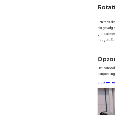
Rotat
Een tank di
als gevolg 
grote afmet
hoogste Eur
Opzoe
Het aanbod 
aanpassinge
Stuur een m