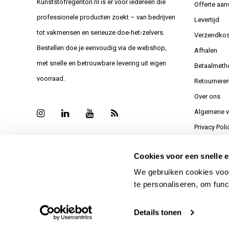
Kunststofregenton.nl is er voor iedereen die
Offerte aan
professionele producten zoekt – van bedrijven
Levertijd
tot vakmensen en serieuze doe-het-zelvers.
Verzendkos
Bestellen doe je eenvoudig via de webshop,
Afhalen
met snelle en betrouwbare levering uit eigen
Betaalmeth
voorraad.
Retournere
Over ons
Algemene 
Privacy Poli
Sitemap
Cookies voor een snelle e
Bedankt vo
We gebruiken cookies voor
Reviews
te personaliseren, om func
Details tonen