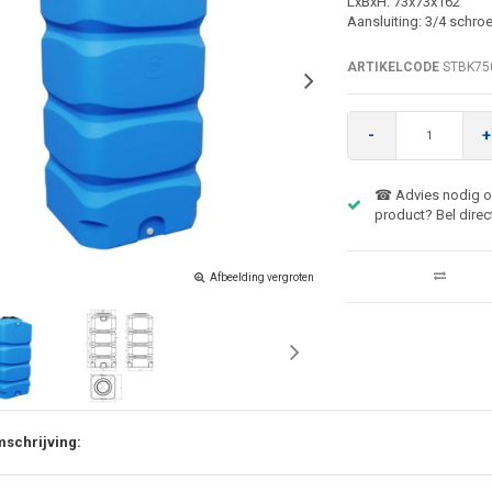
LxBxH: 73x73x162
Aansluiting: 3/4 schro
ARTIKELCODE
STBK75
-
+
☎ Advies nodig ov
product? Bel direc
Afbeelding vergroten
schrijving: