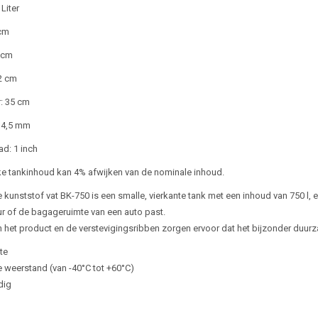
Liter
 cm
 cm
2 cm
: 35 cm
 4,5 mm
ad: 1 inch
ke tankinhoud kan 4% afwijken van de nominale inhoud.
le kunststof vat BK-750 is een smalle, vierkante tank met een inhoud van 750 l
r of de bagageruimte van een auto past.
 het product en de verstevigingsribben zorgen ervoor dat het bijzonder duurz
te
 weerstand (van -40°C tot +60°C)
dig