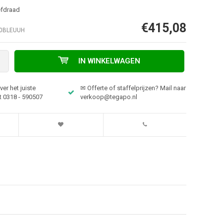
efdraad
€415,08
0BLEUUH
IN WINKELWAGEN
er het juiste
✉ Offerte of staffelprijzen? Mail naar
t 0318 - 590507
verkoop@tegapo.nl
Afbeelding vergroten