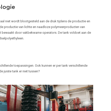
logie
aal niet wordt blootgesteld aan de druk tijdens de productie en
 de productie van lichte en naadloze polymeerproducten van
nt bewaakt door vakbekwame operators. De tank voldoet aan de
dselpolyethyleen.
schillende toepassingen. Ook kunnen er per tank verschillende
juiste tank er niet tussen?