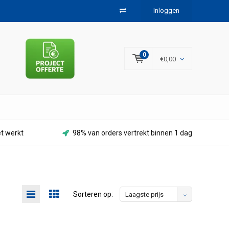
Inloggen
0
€0,00
et werkt
98% van orders vertrekt binnen 1 dag
Sorteren op:
Laagste prijs