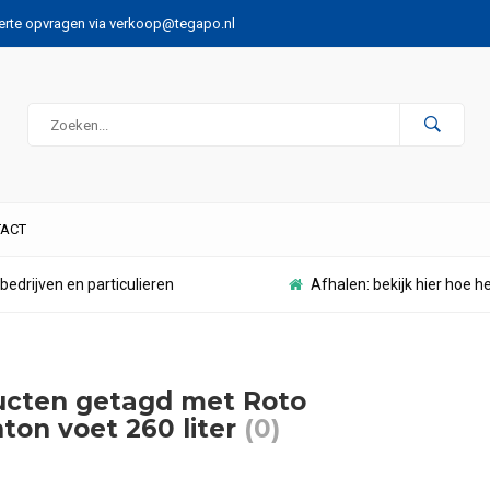
ferte opvragen via
verkoop@tegapo.nl
ACT
bedrijven en particulieren
Afhalen: bekijk hier hoe h
ucten getagd met Roto
ton voet 260 liter
(0)