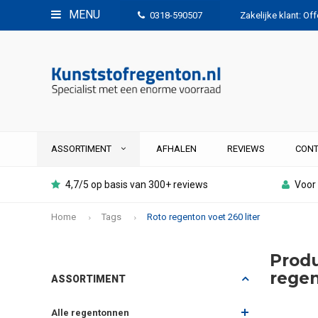
MENU
0318-590507
Zakelijke klant: Of
ASSORTIMENT
AFHALEN
REVIEWS
CONT
4,7/5 op basis van 300+ reviews
Voor 
Home
Tags
Roto regenton voet 260 liter
Prod
regen
ASSORTIMENT
Alle regentonnen