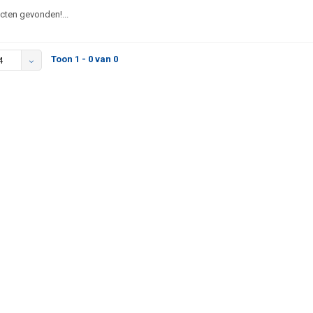
ten gevonden!...
Toon 1 - 0 van 0
4