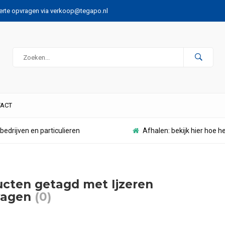
ferte opvragen via
verkoop@tegapo.nl
ACT
bedrijven en particulieren
Afhalen: bekijk hier hoe h
cten getagd met Ijzeren
wagen
(0)