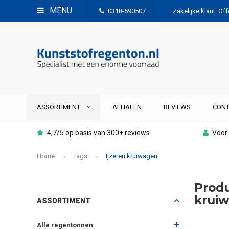
MENU
0318-590507
Zakelijke klant: Of
ASSORTIMENT
AFHALEN
REVIEWS
CONT
4,7/5 op basis van 300+ reviews
Voor 
Home
Tags
Ijzeren kruiwagen
Produ
krui
ASSORTIMENT
Alle regentonnen