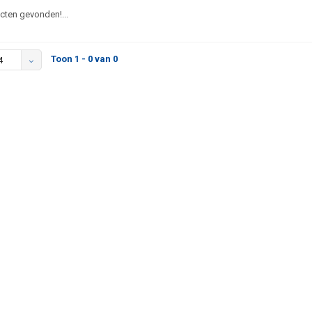
ten gevonden!...
Toon 1 - 0 van 0
4