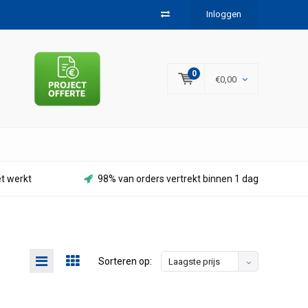
Inloggen
0
€0,00
et werkt
98% van orders vertrekt binnen 1 dag
Sorteren op:
Laagste prijs