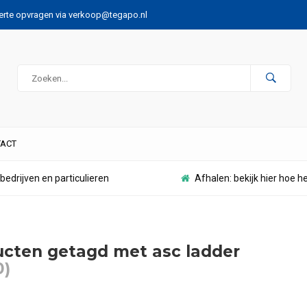
ferte opvragen via
verkoop@tegapo.nl
ACT
bedrijven en particulieren
Afhalen: bekijk hier hoe h
cten getagd met asc ladder
0)