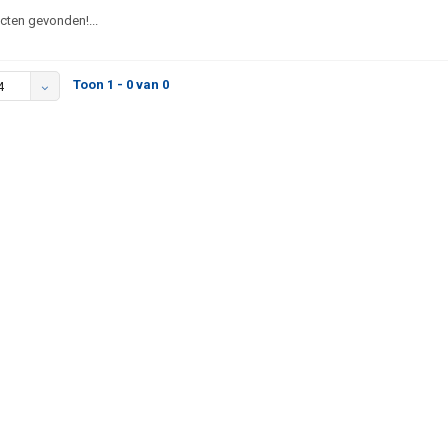
ten gevonden!...
Toon 1 - 0 van 0
4