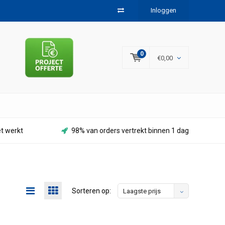
Inloggen
0
€0,00
et werkt
98% van orders vertrekt binnen 1 dag
Sorteren op:
Laagste prijs