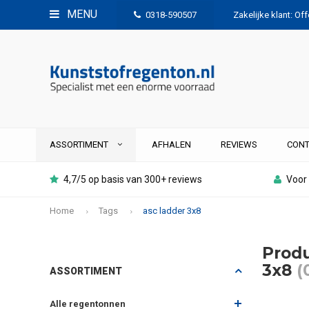
MENU
0318-590507
Zakelijke klant: Of
ASSORTIMENT
AFHALEN
REVIEWS
CONT
4,7/5 op basis van 300+ reviews
Voor 
Home
Tags
asc ladder 3x8
Produ
3x8
(
ASSORTIMENT
Alle regentonnen