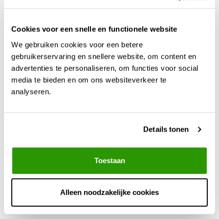
Bestellen doe je eenvoudig via de webshop, met snelle en betrouwbare
levering uit eigen voorraad.
Cookies voor een snelle en functionele website
We gebruiken cookies voor een betere
gebruikerservaring en snellere website, om content en
advertenties te personaliseren, om functies voor social
media te bieden en om ons websiteverkeer te
analyseren.
Klantenservice
Details tonen
Mijn account
Toestaan
TEGAPO Kunststofregenton.nl
Alleen noodzakelijke cookies
Apeldoornseweg 93 (geen winkel)
6731 SB Otterlo