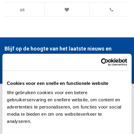
Blijf op de hoogte van het laatste nieuws en
regentonnen ontwikkelingen.
Verstuur
Cookies voor een snelle en functionele website
We gebruiken cookies voor een betere
gebruikerservaring en snellere website, om content en
Kunststofregenton.nl - TEGAPO (sinds 1996)
advertenties te personaliseren, om functies voor social
media te bieden en om ons websiteverkeer te
analyseren.
Kunststofregenton.nl is er voor iedereen die professionele producten
zoekt – van bedrijven tot vakmensen en serieuze doe-het-zelvers.