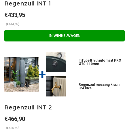
Regenzuil INT 1
€433,95
(€433,95)
IN WINKELWAGEN
InTube® vulautomaat PRO
Ø70-110mm
+
Regenzuil messing kraan
3/4 luxe
Regenzuil INT 2
€466,90
(€466,90)