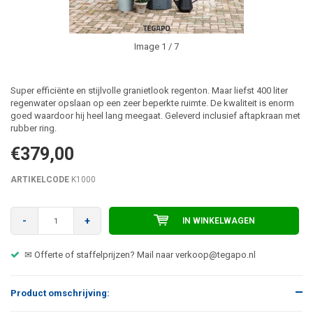
Image
1
/ 7
Super efficiënte en stijlvolle granietlook regenton. Maar liefst 400 liter
regenwater opslaan op een zeer beperkte ruimte. De kwaliteit is enorm
goed waardoor hij heel lang meegaat. Geleverd inclusief aftapkraan met
rubber ring.
€379,00
ARTIKELCODE
K1000
-
+
IN WINKELWAGEN
ar
verkoop@tegapo.nl
☎ Advies nodig over het juiste product?
Product omschrijving: