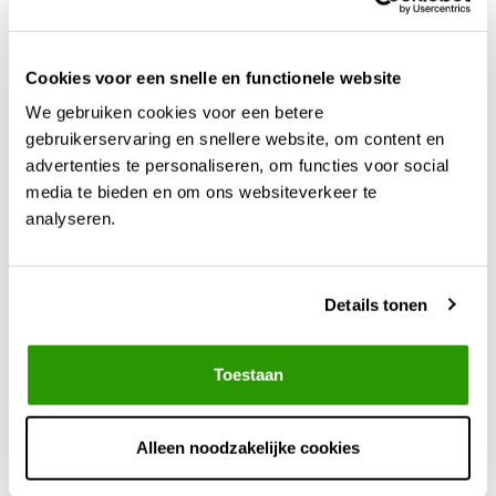
Standaard
Kunststof aftapkraan, zie 2e foto
kraan:
Cookies voor een snelle en functionele website
38 cm vanaf de grond, niet een voet of
We gebruiken cookies voor een betere
Kraan positie:
onderstel nodig om water te kunnen tappen
gebruikerservaring en snellere website, om content en
met een gieter
advertenties te personaliseren, om functies voor social
Deksel type:
Afneembaar deksel (via klikbevestiging)
media te bieden en om ons websiteverkeer te
Materiaal:
PE kunststof
analyseren.
Bijzonderheden:
Geen
Details tonen
Toestaan
Door onze vakmensen
samengesteld:
Alleen noodzakelijke cookies
Regenzuil vulbuis
universeel