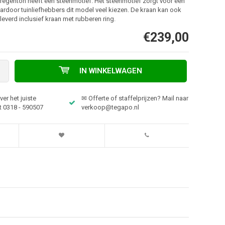
regenton heeft een steenmotief. Het steenmotief zorgt voor een
aardoor tuinliefhebbers dit model veel kiezen. De kraan kan ook
leverd inclusief kraan met rubberen ring.
€239,00
IN WINKELWAGEN
er het juiste
✉ Offerte of staffelprijzen? Mail naar
t 0318 - 590507
verkoop@tegapo.nl
Afbeelding vergroten