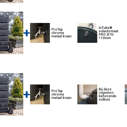
+
InTube®
ProTap
vulautomaat
chrome
PRO Ø70-
metaal kraan
110mm
+
Bij deze
ProTap
regenton
chrome
behorende
metaal kraan
vulbuis