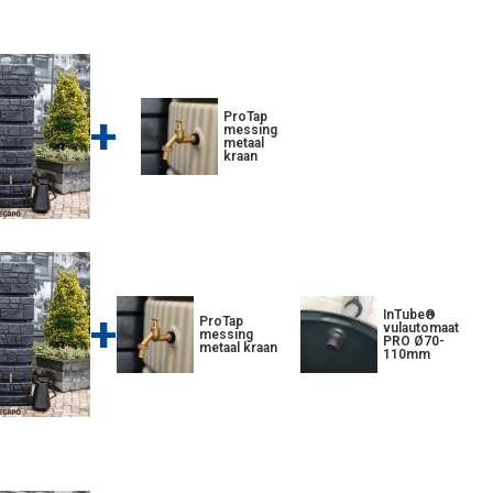
+
ProTap
messing
metaal
kraan
+
InTube®
ProTap
vulautomaat
messing
PRO Ø70-
metaal kraan
110mm