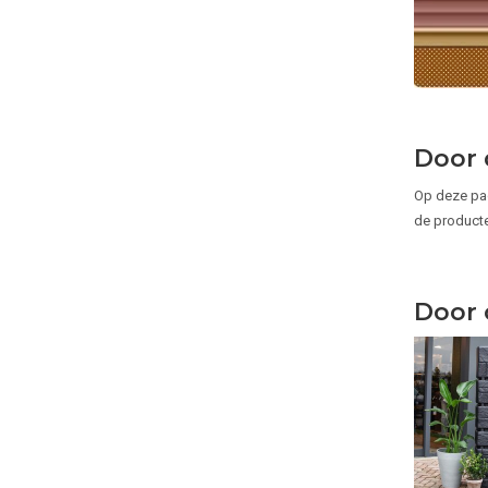
Door 
Op deze pag
de producte
Door 