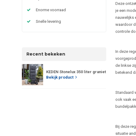
Deze ontzett
Enorme voorraad
je een mode
nauwelijks 
Snelle levering
waardoor de
controle do
In deze rege
Recent bekeken
voorgeprodu
de linkse z
KEDEN Stonelux 350 liter graniet
betekend da
Bekijk product
Standaard w
ook vaak ee
bundelpakk
Bij deze re
situatie an