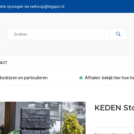
ferte opvragen via
verkoop@tegapo.nl
ACT
bedrijven en particulieren
Afhalen: bekijk hier hoe h
KEDEN Sto