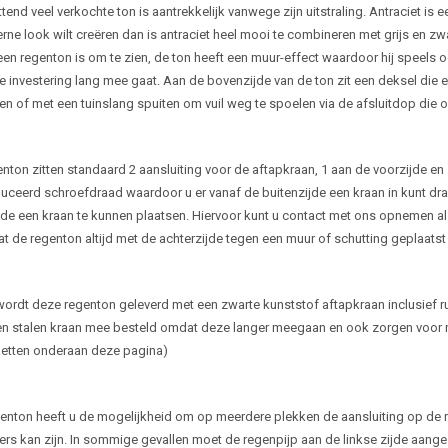
end veel verkochte ton is aantrekkelijk vanwege zijn uitstraling. Antraciet is e
rne look wilt creëren dan is antraciet heel mooi te combineren met grijs en zw
een regenton is om te zien, de ton heeft een muur-effect waardoor hij speel
 investering lang mee gaat. Aan de bovenzijde van de ton zit een deksel die eru
en of met een tuinslang spuiten om vuil weg te spoelen via de afsluitdop die o
nton zitten standaard 2 aansluiting voor de aftapkraan, 1 aan de voorzijde en 
ceerd schroefdraad waardoor u er vanaf de buitenzijde een kraan in kunt dr
ijde een kraan te kunnen plaatsen. Hiervoor kunt u contact met ons opnemen 
t de regenton altijd met de achterzijde tegen een muur of schutting geplaats
ordt deze regenton geleverd met een zwarte kunststof aftapkraan inclusief rub
n stalen kraan mee besteld omdat deze langer meegaan en ook zorgen voor m
etten onderaan deze pagina)
genton heeft u de mogelijkheid om op meerdere plekken de aansluiting op de 
ders kan zijn. In sommige gevallen moet de regenpijp aan de linkse zijde aan