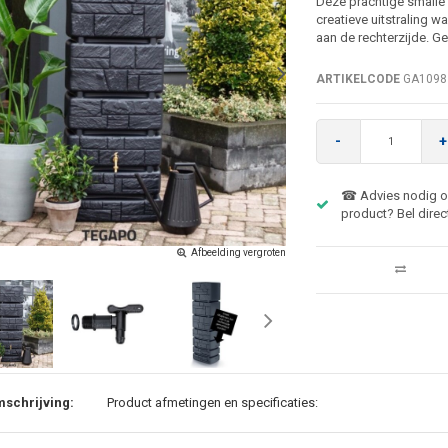
Deze prachtige smalle 
creatieve uitstraling w
aan de rechterzijde. Ge
ARTIKELCODE
GA1098
-
+
☎ Advies nodig ov
product? Bel direc
Afbeelding vergroten
schrijving:
Product afmetingen en specificaties: