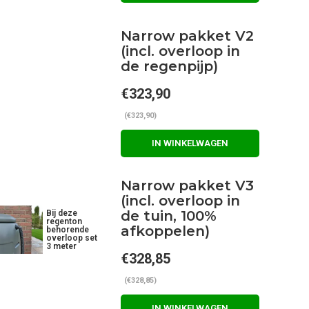
Narrow pakket V2
(incl. overloop in
de regenpijp)
€323,90
(€323,90)
IN WINKELWAGEN
Narrow pakket V3
(incl. overloop in
de tuin, 100%
Bij deze
regenton
afkoppelen)
behorende
overloop set
3 meter
€328,85
(€328,85)
IN WINKELWAGEN