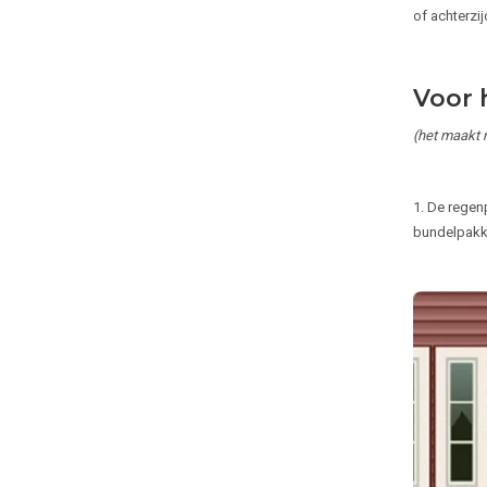
of achterzi
Voor 
(het maakt n
1. De regenp
bundelpakke