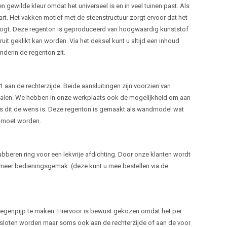
en gewilde kleur omdat het universeel is en in veel tuinen past. Als
art. Het vakken motief met de steenstructuur zorgt ervoor dat het
s oogt. Deze regenton is geproduceerd van hoogwaardig kunststof
it geklikt kan worden. Via het deksel kunt u altijd een inhoud
nderin de regenton zit.
1 aan de rechterzijde. Beide aansluitingen zijn voorzien van
aaien. We hebben in onze werkplaats ook de mogelijkheid om aan
als dit de wens is. Deze regenton is gemaakt als wandmodel wat
t moet worden.
beren ring voor een lekvrije afdichting. Door onze klanten wordt
eer bedieningsgemak. (deze kunt u mee bestellen via de
regenpijp te maken. Hiervoor is bewust gekozen omdat het per
gesloten worden maar soms ook aan de rechterzijde of aan de voor