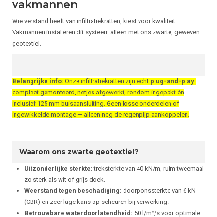
vakmannen
Wie verstand heeft van infiltratiekratten, kiest voor kwaliteit.
Vakmannen installeren dit systeem alleen met ons zwarte, geweven
geotextiel.
Belangrijke info:
Onze infiltratiekratten zijn echt
plug-and-play
:
compleet gemonteerd, netjes afgewerkt, rondom ingepakt én
inclusief 125 mm buisaansluiting. Geen losse onderdelen of
ingewikkelde montage — alleen nog de regenpijp aankoppelen.
Waarom ons zwarte geotextiel?
Uitzonderlijke sterkte:
treksterkte van 40 kN/m, ruim tweemaal
zo sterk als wit of grijs doek.
Weerstand tegen beschadiging:
doorponssterkte van 6 kN
(CBR) en zeer lage kans op scheuren bij verwerking.
Betrouwbare waterdoorlatendheid:
50 l/m²/s voor optimale