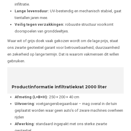
infiltratie.
Lange levensduur:
UV-bestendig en mechanisch stabiel, gaat
tientallen jaren mee.
Veilig tegen verzakkingen:
robuuste structuur voorkomt
doorspoelen van gronddeeltjes.
Waar wit of grijs doek vaak gekozen wordt om de lage prijs, staat
ons zwarte geotextiel garant voor betrouwbaarheid, duurzaamheid
en zekerheid op lange termijn. Dat is waarom vakmensen dit willen
gebruiken.
Productinformatie infiltratiekrat 2000 liter
Afmeting (L×B×H):
250 × 200 × 40 cm
Uitvoering:
voetgangersbegaanbaar – mag overal in de tuin
geplaatst worden waar geen auto’s of zware machines overheen
rijden
Afwerking:
standaard ingepakt met ons sterke zwarte
geotextiel