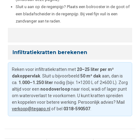
Sluit u aan op de regenpijp? Plaats een bolrooster in de goot of
een bladafscheider in de regenpijp. Bij veel fijn vuil is een
zandvanger aan te raden.
Infiltratiekratten berekenen
Reken voor infiltratiekratten met
20–25 liter per m²
dakoppervlak
. Sluit u bijvoorbeeld
50 m² dak
aan, dan is
ca.
1.000–1.250 liter
nodig (bijv. 1×1200 L of 2×600 L). Zorg
altijd voor een
noodoverloop
naar riool, wadi of lager punt
om wateroverlast te voorkomen. U kunt kratten spreiden
en koppelen voor betere werking. Persoonlijk advies? Mail
verkoop@tegapo.nl
of bel
0318-590507
.