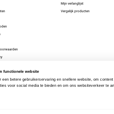
Mijn verlanglijst
ten
Vergelijk producten
oden
n
voorwaarden
cy
n functionele website
or uw aanvraag
 een betere gebruikerservaring en snellere website, om content
ties voor social media te bieden en om ons websiteverkeer te a