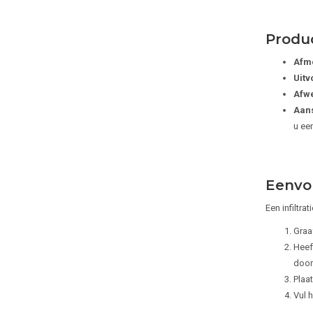
Produc
Afme
Uitv
Afwe
Aans
u ee
Eenvou
Een infiltra
Graa
Heef
door
Plaat
Vul 