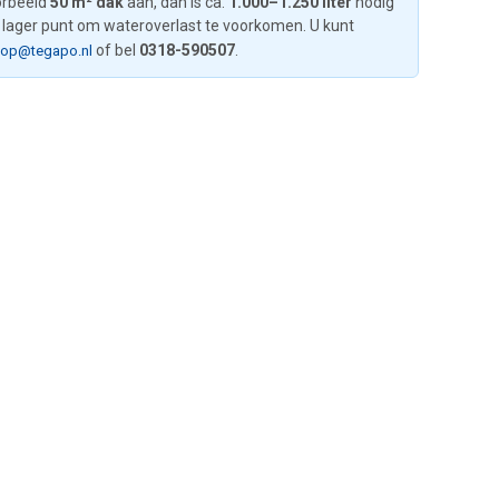
oorbeeld
50 m² dak
aan, dan is ca.
1.000–1.250 liter
nodig
f lager punt om wateroverlast te voorkomen. U kunt
of bel
0318-590507
.
oop@tegapo.nl