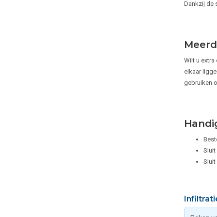
Dankzij de 
Meerd
Wilt u extra
elkaar ligge
gebruiken o
Handi
Best
Slui
Sluit
Infiltra