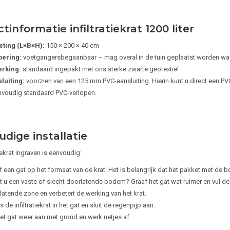
tinformatie infiltratiekrat 1200 liter
ting (L×B×H):
150 × 200 × 40 cm
oering:
voetgangersbegaanbaar – mag overal in de tuin geplaatst worden waa
rking:
standaard ingepakt met ons sterke zwarte geotextiel
luiting:
voorzien van een 125 mm PVC-aansluiting. Hierin kunt u direct een P
nvoudig standaard PVC-verlopen.
dige installatie
tiekrat ingraven is eenvoudig:
f een gat op het formaat van de krat. Het is belangrijk dat het pakket met de
t u een vaste of slecht doorlatende bodem? Graaf het gat wat ruimer en vul de o
latende zone en verbetert de werking van het krat.
s de infiltratiekrat in het gat en sluit de regenpijp aan.
het gat weer aan met grond en werk netjes af.