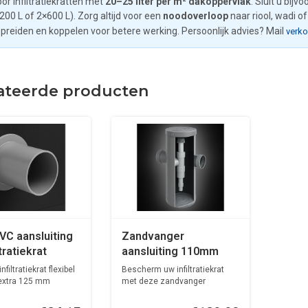
or infiltratiekratten met
20–25 liter per m² dakoppervlak
. Sluit u bijv
1200 L of 2×600 L). Zorg altijd voor een
noodoverloop
naar riool, wadi o
spreiden en koppelen voor betere werking. Persoonlijk advies? Mail
verk
ateerde producten
VC aansluiting
Zandvanger
ltratiekrat
aansluiting 110mm
inlaat - 125mm uitlaat
filtratiekrat flexibel
Bescherm uw infiltratiekrat
extra 125 mm
met deze zandvanger
(110/125 mm)...