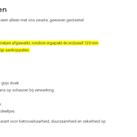
en
systeem alleen met ons zwarte, geweven geotextiel.
netjes afgewerkt, rondom ingepakt én inclusief 125 mm
ijp aankoppelen.
 grijs doek.
ns op scheuren bij verwerking.
.
deeltjes.
l garant voor betrouwbaarheid, duurzaamheid en zekerheid op