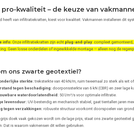
 pro-kwaliteit – de keuze van vakmann
 heeft van infiltratiekratten, kiest voor kwaliteit. Vakmannen installeren dit 
e info:
Onze infiltratiekratten zijn echt
plug-and-play
: compleet gemonteerd, 
ting. Geen losse onderdelen of ingewikkelde montage — alleen nog de regenp
m ons zwarte geotextiel?
onderlijke sterkte:
treksterkte van 40 kN/m, ruim tweemaal zo sterk als wit of
stand tegen beschadiging:
doorponssterkte van 6 kN (CBR) en zeer lage ka
ouwbare waterdoorlatendheid:
50 l/m²/s voor optimale infiltratie.
e levensduur:
UV-bestendig en mechanisch stabiel, gaat tientallen jaren mee
ig tegen verzakkingen:
robuuste structuur voorkomt doorspoelen van grond
 grijs doek vaak gekozen wordt om de lage prijs, staat ons zwarte geotextie
jn. Dat is waarom vakmensen dit willen gebruiken.