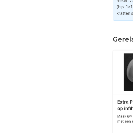
Reken vo
(bijv. 1×
kratten 
Gerel
Extra P
op infi
Maak uw in
met een 
aanslu...