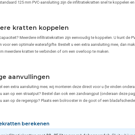
standaard 125 mm PVC-aansluiting zijn de infiltratiekratten snel te koppelen 
ere kratten koppelen
 capaciteit? Meerdere infiltratiekratten zijn eenvoudig te koppelen. U kunt de
n voor een optimale waterafgifte. Bestelt u een extra aansluiting mee, dan make
m meerdere kratten te verbinden of om een overloop te maken.
ge aanvullingen
el een extra aansluiting mee; wij monteren deze direct voor u (te vinden onder
t u aan op een straatput? Bestel dan ook een zandvangput (onderaan deze pag
 u aan op de regenpijp? Plaats een bolrooster in de goot of een bladafscheider i
tiekratten berekenen