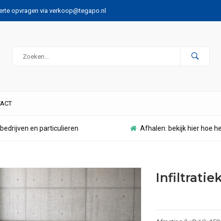
ferte opvragen via
verkoop@tegapo.nl
ACT
bedrijven en particulieren
Afhalen: bekijk hier hoe h
Infiltratie