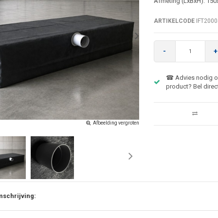
Afmeting (LxBxH): 15
ARTIKELCODE
IFT2000
-
+
☎ Advies nodig ov
product? Bel direc
Afbeelding vergroten
schrijving: