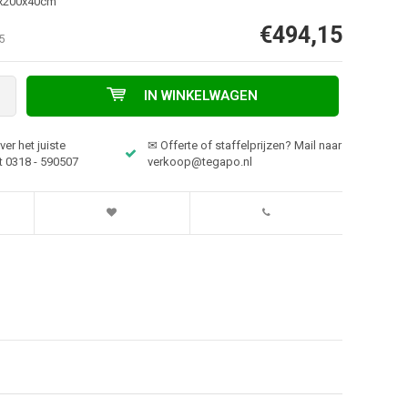
0x200x40cm
€494,15
5
IN WINKELWAGEN
er het juiste
✉ Offerte of staffelprijzen? Mail naar
t 0318 - 590507
verkoop@tegapo.nl
Afbeelding vergroten