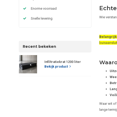
Echte
Enorme voorraad
Wie verstand
Snelle levering
Belangrijk
buisaanslui
Recent bekeken
Waaro
Infiltratiekrat 1200 liter
Bekijk product
Uitz
Weer
Betr
Lang
Veil
Waar wit of
lange termi