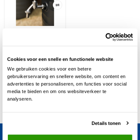
ProTap chrome
metaal kraan
€29,95
Cookies voor een snelle en functionele website
We gebruiken cookies voor een betere
gebruikerservaring en snellere website, om content en
advertenties te personaliseren, om functies voor social
Meer info
media te bieden en om ons websiteverkeer te
analyseren.
Details tonen
Blijf op de hoogte van het laatste nieuws en