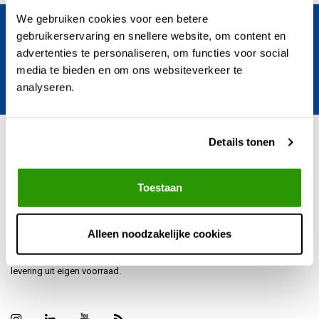
We gebruiken cookies voor een betere
Blijf op de hoogte van het laatste nieuws en
gebruikerservaring en snellere website, om content en
regentonnen ontwikkelingen.
advertenties te personaliseren, om functies voor social
media te bieden en om ons websiteverkeer te
Verstuur
analyseren.
Details tonen
Kunststofregenton.nl - TEGAPO (sinds 1996)
Toestaan
Kunststofregenton.nl is er voor iedereen die professionele producten
zoekt – van bedrijven tot vakmensen en serieuze doe-het-zelvers.
Alleen noodzakelijke cookies
Bestellen doe je eenvoudig via de webshop, met snelle en betrouwbare
levering uit eigen voorraad.