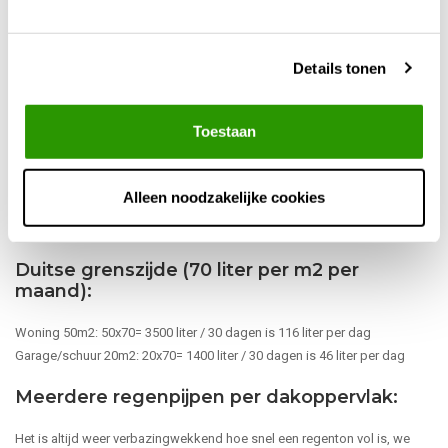
een inhoud van ca. 250 liter)
Kustzijde (78 liter per m2 per maand):
Details tonen
Woning 50m2: 50x78= 3900 liter / 30 dagen is 130 liter per dag
Garage/schuur 20m2: 20x78= 1560 liter / 30 dagen is 52 liter per dag
Toestaan
Midden NL (73 liter per m2 per maand):
Alleen noodzakelijke cookies
Woning 50m2: 50x73= 3650 liter / 30 dagen is 121 liter per dag
Garage/schuur 20m2: 20x73= 1460 liter / 30 dagen is 48 liter per dag
Duitse grenszijde (70 liter per m2 per
maand):
Woning 50m2: 50x70= 3500 liter / 30 dagen is 116 liter per dag
Garage/schuur 20m2: 20x70= 1400 liter / 30 dagen is 46 liter per dag
Meerdere regenpijpen per dakoppervlak:
Het is altijd weer verbazingwekkend hoe snel een regenton vol is, we