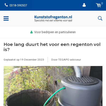
0
0318-590507
ijven en particulieren
Afhalen: b
Hoe lang duurt het voor een regenton vol
is?
Geplaatst op
19 December 2023
Door TEGAPO adviseur