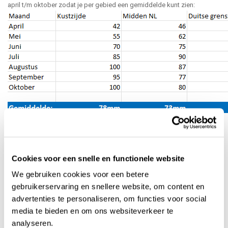
april t/m oktober zodat je per gebied een gemiddelde kunt zien:
Dan komen we nu bij het antwoord op onze vraag: Hoe lang duurt het
om een ​​regenton te vullen?
- Een gemiddelde regenton heeft ongeveer een inhoud van 250 liter.
Cookies voor een snelle en functionele website
- Het gemiddelde woning dakoppervlakte in Nederland is 50m2.
We gebruiken cookies voor een betere
- Een garage of schuur is gemiddeld 20m2.
gebruikerservaring en snellere website, om content en
advertenties te personaliseren, om functies voor social
Ik maak de berekening als volgt: De vierkante meters dakoppervlakte x
media te bieden en om ons websiteverkeer te
het aantal liter per m2. Dit getal deel ik door 30 dagen en u kunt
analyseren.
uitrekenen hoe snel een regenton vol is. (een gemiddelde regenton heeft