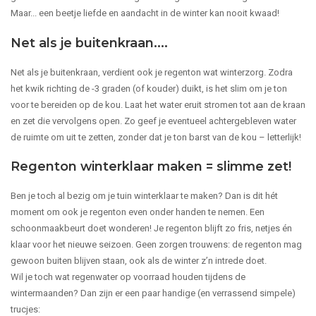
Maar... een beetje liefde en aandacht in de winter kan nooit kwaad!
Net als je buitenkraan....
Net als je buitenkraan, verdient ook je regenton wat winterzorg. Zodra
het kwik richting de -3 graden (of kouder) duikt, is het slim om je ton
voor te bereiden op de kou. Laat het water eruit stromen tot aan de kraan
en zet die vervolgens open. Zo geef je eventueel achtergebleven water
de ruimte om uit te zetten, zonder dat je ton barst van de kou – letterlijk!
Regenton winterklaar maken = slimme zet!
Ben je toch al bezig om je tuin winterklaar te maken? Dan is dit hét
moment om ook je regenton even onder handen te nemen. Een
schoonmaakbeurt doet wonderen! Je regenton blijft zo fris, netjes én
klaar voor het nieuwe seizoen. Geen zorgen trouwens: de regenton mag
gewoon buiten blijven staan, ook als de winter z’n intrede doet.
Wil je toch wat regenwater op voorraad houden tijdens de
wintermaanden? Dan zijn er een paar handige (en verrassend simpele)
trucjes: