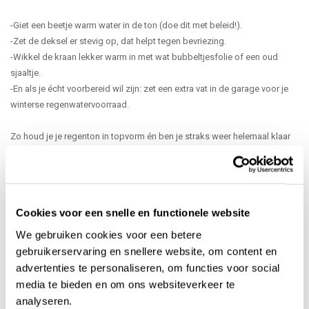
-Giet een beetje warm water in de ton (doe dit met beleid!).
-Zet de deksel er stevig op, dat helpt tegen bevriezing.
-Wikkel de kraan lekker warm in met wat bubbeltjesfolie of een oud
sjaaltje.
-En als je écht voorbereid wil zijn: zet een extra vat in de garage voor je
winterse regenwatervoorraad.
Zo houd je je regenton in topvorm én ben je straks weer helemaal klaar
voor het voorjaar. Laat die sneeuw maar komen!
Cookies voor een snelle en functionele website
Recente artikelen
We gebruiken cookies voor een betere
Kan een kunststof regenton kapot vriezen?
gebruikerservaring en snellere website, om content en
advertenties te personaliseren, om functies voor social
Muggen in de regenton
media te bieden en om ons websiteverkeer te
analyseren.