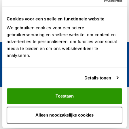
OVERIGE
Cookies voor een snelle en functionele website
We gebruiken cookies voor een betere
gebruikerservaring en snellere website, om content en
advertenties te personaliseren, om functies voor social
media te bieden en om ons websiteverkeer te
Blijf op de hoogte van het laatste nieuws en
analyseren.
regentonnen ontwikkelingen.
Verstuur
Details tonen
Toestaan
Kunststofregenton.nl - TEGAPO (sinds 1996)
Alleen noodzakelijke cookies
Kunststofregenton.nl is er voor iedereen die professionele producten