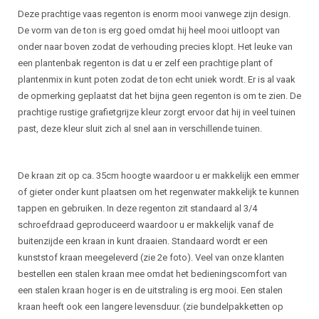
Deze prachtige vaas regenton is enorm mooi vanwege zijn design.
De vorm van de ton is erg goed omdat hij heel mooi uitloopt van
onder naar boven zodat de verhouding precies klopt. Het leuke van
een plantenbak regenton is dat u er zelf een prachtige plant of
plantenmix in kunt poten zodat de ton echt uniek wordt. Er is al vaak
de opmerking geplaatst dat het bijna geen regenton is om te zien. De
prachtige rustige grafietgrijze kleur zorgt ervoor dat hij in veel tuinen
past, deze kleur sluit zich al snel aan in verschillende tuinen.
De kraan zit op ca. 35cm hoogte waardoor u er makkelijk een emmer
of gieter onder kunt plaatsen om het regenwater makkelijk te kunnen
tappen en gebruiken. In deze regenton zit standaard al 3/4
schroefdraad geproduceerd waardoor u er makkelijk vanaf de
buitenzijde een kraan in kunt draaien. Standaard wordt er een
kunststof kraan meegeleverd (zie 2e foto). Veel van onze klanten
bestellen een stalen kraan mee omdat het bedieningscomfort van
een stalen kraan hoger is en de uitstraling is erg mooi. Een stalen
kraan heeft ook een langere levensduur. (zie bundelpakketten op