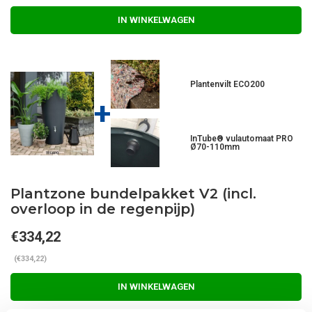
IN WINKELWAGEN
Plantenvilt ECO200
+
InTube® vulautomaat PRO
Ø70-110mm
Plantzone bundelpakket V2 (incl.
overloop in de regenpijp)
€334,22
(€334,22)
IN WINKELWAGEN