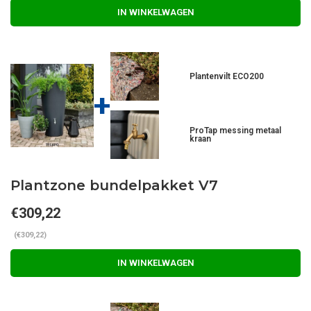
IN WINKELWAGEN
Plantenvilt ECO200
+
ProTap messing metaal
kraan
Plantzone bundelpakket V7
€309,22
(€309,22)
IN WINKELWAGEN