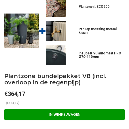
Plantenvilt ECO200
+
ProTap messing metaal
kraan
InTube® vulautomaat PRO
Ø70-110mm
Plantzone bundelpakket V8 (incl.
overloop in de regenpijp)
€364,17
(€364,17)
IN WINKELWAGEN