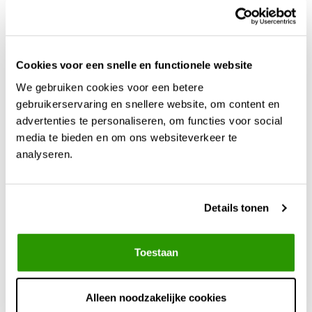
Plantenvilt ECO200
Cookies voor een snelle en functionele website
+
We gebruiken cookies voor een betere
Bij deze regenton
behorende vulbuis
gebruikerservaring en snellere website, om content en
advertenties te personaliseren, om functies voor social
media te bieden en om ons websiteverkeer te
Bij deze regenton
analyseren.
behorende overloop set 3
meter
Plantzone bundelpakket V3 (incl.
Details tonen
overloop in de tuin, 100% afkoppelen)
€339,17
Toestaan
(€339,17)
Alleen noodzakelijke cookies
IN WINKELWAGEN