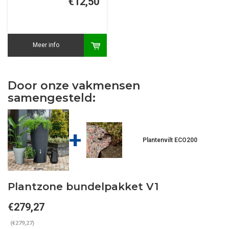
€12,50
Meer info
Door onze vakmensen
samengesteld:
+
Plantenvilt ECO200
Plantzone bundelpakket V1
€279,27
(€279,27)