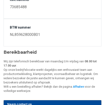
73685488
BTW nummer
NL859628000B01
Bereikbaarheid
Wij zijn telefonisch bereikbaar van maandag t/m vrijdag van
08.00 tot
17.00 uur
.
Op onze bedrijfslocatie werkt dagelijks een enthousiast team aan
productontwikkeling, klantprojecten, voorraadbeheer en logistiek. Om
iedere bezoeker de juiste aandacht te kunnen geven, ontvangen wij
bezoekers uitsluitend op afspraak.
Wilt u een bestelling afhalen? Bekijk dan de pagina
Afhalen
voor de
volledige werkwijze.
Neem contact op