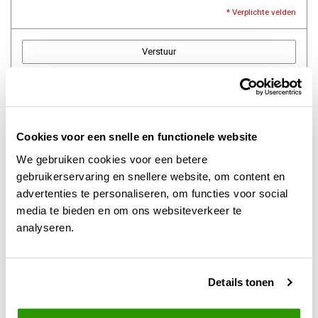
* Verplichte velden
Verstuur
Meer informatie
Cookies voor een snelle en functionele website
Contact
We gebruiken cookies voor een betere
Offerte aanvragen
gebruikerservaring en snellere website, om content en
advertenties te personaliseren, om functies voor social
Levertijd
media te bieden en om ons websiteverkeer te
analyseren.
Verzendkosten
Afhalen
Details tonen
Betaalmethoden
Retourneren