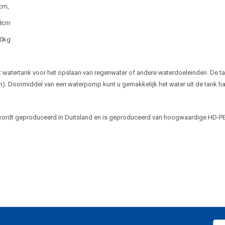
cm,
8cm
10kg
t watertank voor het opslaan van regenwater of andere waterdoeleinden. De t
n). Doormiddel van een waterpomp kunt u gemakkelijk het water uit de tank hal
ordt geproduceerd in Duitsland en is geproduceerd van hoogwaardige HD-PE