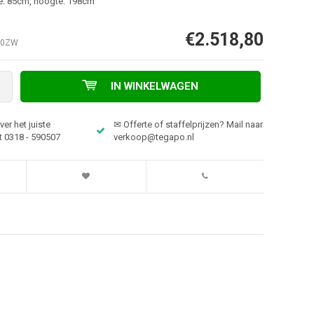
e: 85cm, hoogte: 198cm
€2.518,80
00ZW
IN WINKELWAGEN
er het juiste
✉ Offerte of staffelprijzen? Mail naar
t 0318 - 590507
verkoop@tegapo.nl