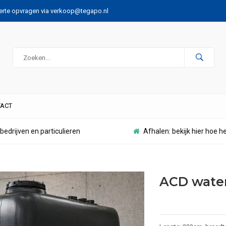
ferte opvragen via
verkoop@tegapo.nl
ACT
bedrijven en particulieren
Afhalen: bekijk hier hoe h
ACD water