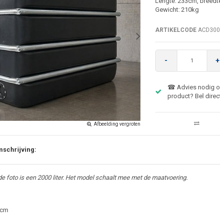
Lengte: 233cm, breedt
Gewicht: 210kg
ARTIKELCODE
ACD30
-
+
☎ Advies nodig ov
product? Bel direc
Afbeelding vergroten
schrijving:
e foto is een 2000 liter. Het model schaalt mee met de maatvoering.
3cm