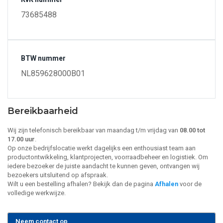
73685488
BTW nummer
NL859628000B01
Bereikbaarheid
Wij zijn telefonisch bereikbaar van maandag t/m vrijdag van
08.00 tot
17.00 uur
.
Op onze bedrijfslocatie werkt dagelijks een enthousiast team aan
productontwikkeling, klantprojecten, voorraadbeheer en logistiek. Om
iedere bezoeker de juiste aandacht te kunnen geven, ontvangen wij
bezoekers uitsluitend op afspraak.
Wilt u een bestelling afhalen? Bekijk dan de pagina
Afhalen
voor de
volledige werkwijze.
Neem contact op