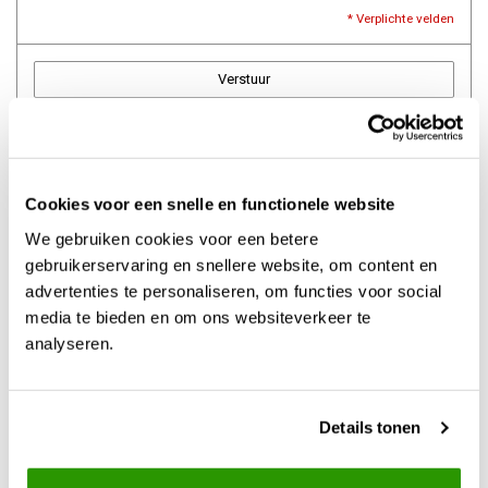
* Verplichte velden
Verstuur
Meer informatie
Cookies voor een snelle en functionele website
Contact
We gebruiken cookies voor een betere
gebruikerservaring en snellere website, om content en
Offerte aanvragen
advertenties te personaliseren, om functies voor social
Levertijd
media te bieden en om ons websiteverkeer te
analyseren.
Verzendkosten
Afhalen
Details tonen
Betaalmethoden
Retourneren