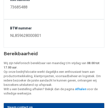
73685488
BTW nummer
NL859628000B01
Bereikbaarheid
Wij zijn telefonisch bereikbaar van maandag t/m vrijdag van
08.00 tot
17.00 uur
.
Op onze bedrijfslocatie werkt dagelijks een enthousiast team aan
productontwikkeling, klantprojecten, voorraadbeheer en logistiek. Om
iedere bezoeker de juiste aandacht te kunnen geven, ontvangen wij
bezoekers uitsluitend op afspraak.
Wilt u een bestelling afhalen? Bekijk dan de pagina
Afhalen
voor de
volledige werkwijze.
Neem contact op