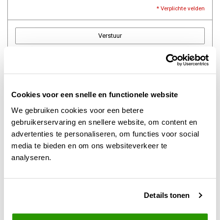
* Verplichte velden
Verstuur
Meer informatie
Cookies voor een snelle en functionele website
Contact
We gebruiken cookies voor een betere
Offerte aanvragen
gebruikerservaring en snellere website, om content en
advertenties te personaliseren, om functies voor social
Levertijd
media te bieden en om ons websiteverkeer te
analyseren.
Verzendkosten
Afhalen
Details tonen
Betaalmethoden
Retourneren